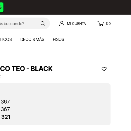
$
0
TICOS
DECO & MÁS
PISOS
CO TEO - BLACK
K
367
367
321
$