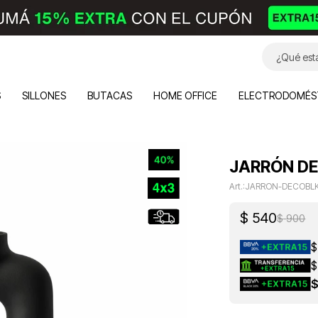
S
SILLONES
BUTACAS
HOME OFFICE
ELECTRODOMÉS
JARRÓN DE
JARRON-DECOBL
$
540
$
900
$
$