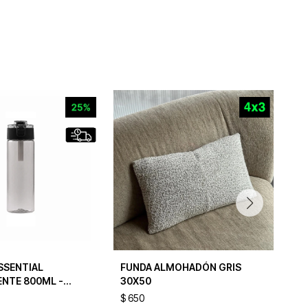
SSENTIAL
FUNDA ALMOHADÓN GRIS
FU
NTE 800ML -
30X50
45
$
650
$
7