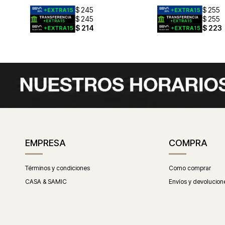
$
245
$
255
$
245
$
255
$
214
$
223
EMPRESA
COMPRA
Términos y condiciones
Como comprar
CASA & SAMIC
Envíos y devolucion