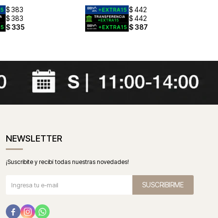
$
383
$
442
$
383
$
442
$
335
$
387
NEWSLETTER
¡Suscribite y recibí todas nuestras novedades!
SUSCRIBIRME


