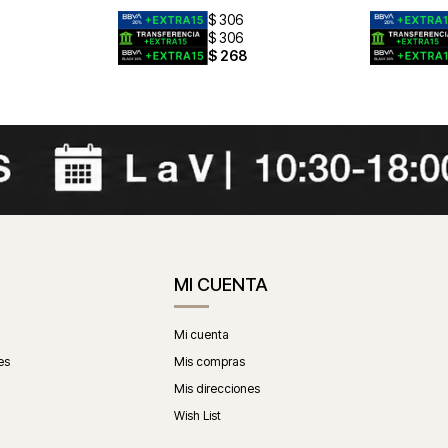
$
306
$
306
$
268
MI CUENTA
Mi cuenta
es
Mis compras
Mis direcciones
Wish List