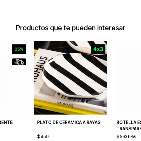
Productos que te pueden interesar
RENTE
PLATO DE CERÁMICA A RAYAS
BOTELLA E
TRANSPARE
BLACK
$
450
$
563
$
750