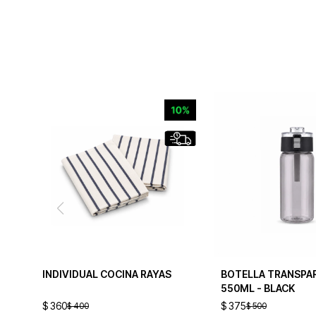
INDIVIDUAL COCINA RAYAS
BOTELLA TRANSPA
550ML - BLACK
$
360
$
375
$
400
$
500