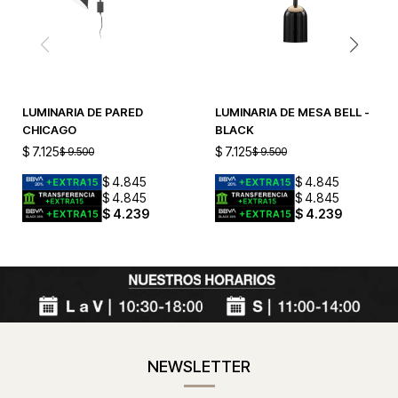
LUMINARIA DE PARED
LUMINARIA DE MESA BELL -
CHICAGO
BLACK
$
7.125
$
7.125
$
9.500
$
9.500
$
4.845
$
4.845
$
4.845
$
4.845
$
4.239
$
4.239
NEWSLETTER