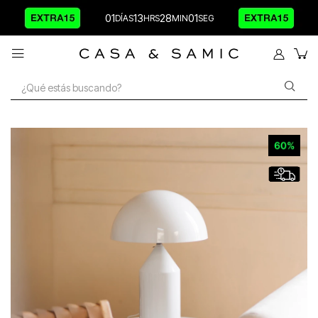
01
13
28
01
