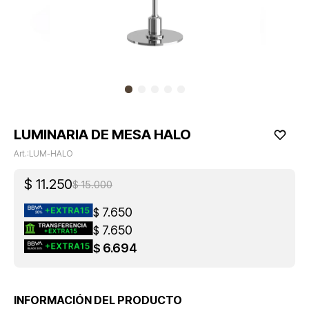
LUMINARIA DE MESA HALO
LUM-HALO
$
11.250
$
15.000
7.650
$
7.650
$
6.694
$
INFORMACIÓN DEL PRODUCTO