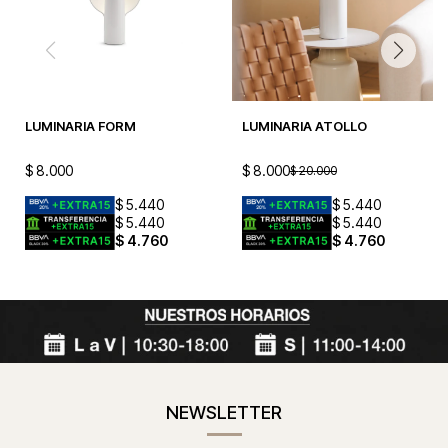
LUMINARIA FORM
LUMINARIA ATOLLO
$
8.000
$
8.000
$
20.000
$
5.440
$
5.440
$
5.440
$
5.440
$
4.760
$
4.760
NEWSLETTER