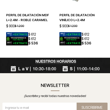
PERFIL DE DILATACIÓN MDF
PERFIL DE DILATACIÓN
L=2.4M - ROBLE CARAMEL
VINÍLICO L=2.4M
$
900
$
900
$
1.200
$
1.200
$
612
$
612
$
612
$
612
$
536
$
536
NEWSLETTER
¡Suscribite y recibí todas nuestras novedades!
SUSCRIBIRME