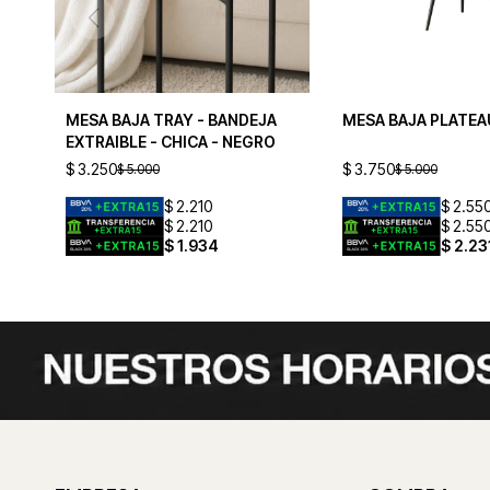
MESA BAJA TRAY - BANDEJA
MESA BAJA PLATEA
EXTRAIBLE - CHICA - NEGRO
$
3.250
$
3.750
$
5.000
$
5.000
$
2.210
$
2.55
$
2.210
$
2.55
$
1.934
$
2.23