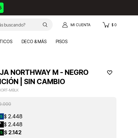
$
0
TICOS
DECO & MÁS
PISOS
JA NORTHWAY M - NEGRO
ICIÓN | SIN CAMBIO
NORT-MBLK
9.000
2.448
$
2.448
$
2.142
$