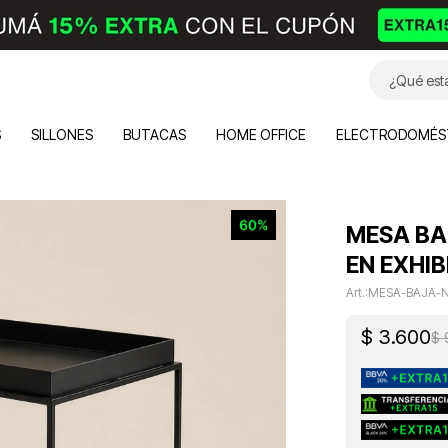
S
SILLONES
BUTACAS
HOME OFFICE
ELECTRODOMÉS
MESA BA
EN EXHIB
MESA-BAJA-
$
3.600
$