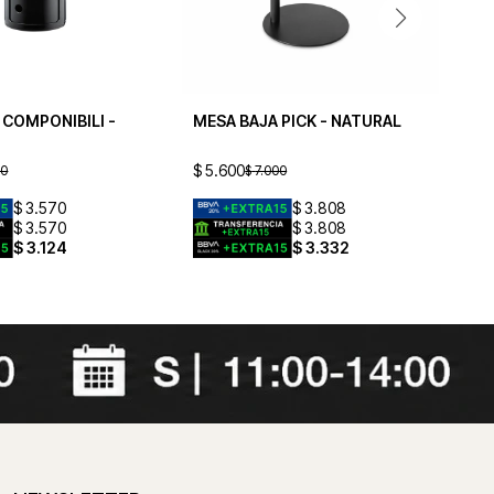
 COMPONIBILI -
MESA BAJA PICK - NATURAL
ME
$
5.600
$
6
00
$
7.000
$
3.570
$
3.808
$
3.570
$
3.808
$
3.124
$
3.332