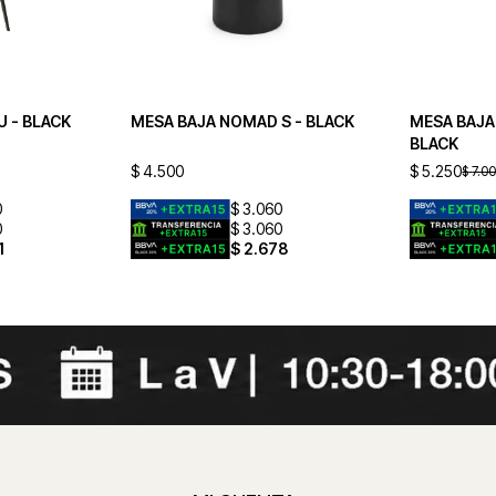
U - BLACK
MESA BAJA NOMAD S - BLACK
MESA BAJA
BLACK
$
4.500
$
5.250
$
7.0
0
$
3.060
0
$
3.060
1
$
2.678