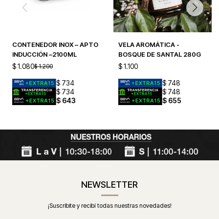
CONTENEDOR INOX – APTO
VELA AROMÁTICA -
INDUCCIÓN –2100ML
BOSQUE DE SANTAL 280G
$
1.080
$
1.100
$
1.200
$
734
$
748
$
734
$
748
$
643
$
655
NEWSLETTER
¡Suscribite y recibí todas nuestras novedades!