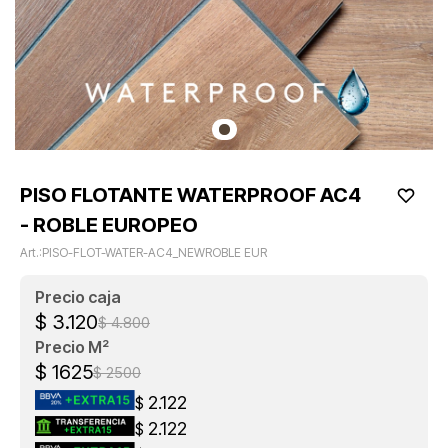
PISO FLOTANTE WATERPROOF AC4
- ROBLE EUROPEO
PISO-FLOT-WATER-AC4_NEWROBLE EUR
$
3.120
$
4.800
$
1625
$
2500
2.122
$
2.122
$