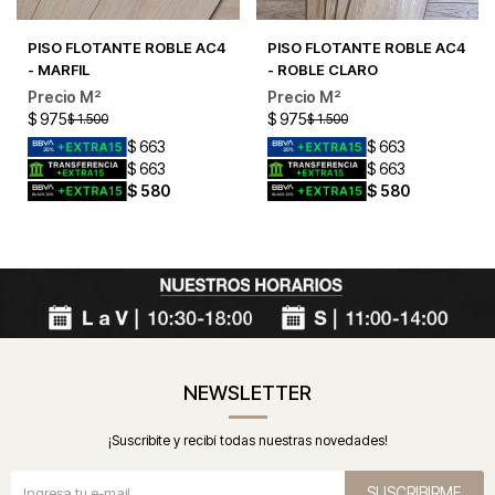
PISO FLOTANTE ROBLE AC4
PISO FLOTANTE ROBLE AC4
- MARFIL
- ROBLE CLARO
$
975
$
975
$
1.500
$
1.500
$
663
$
663
$
663
$
663
$
580
$
580
NEWSLETTER
¡Suscribite y recibí todas nuestras novedades!
SUSCRIBIRME