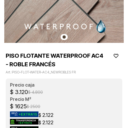
PISO FLOTANTE WATERPROOF AC4
- ROBLE FRANCÉS
PISO-FLOT-WATER-AC4_NEWROBLES FR
$
3.120
$
4.800
$
1625
$
2500
2.122
$
2.122
$