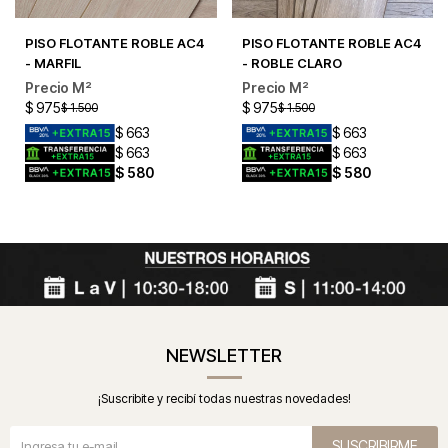
PISO FLOTANTE ROBLE AC4
PISO FLOTANTE ROBLE AC4
- MARFIL
- ROBLE CLARO
$
975
$
975
$
1.500
$
1.500
$
663
$
663
$
663
$
663
$
580
$
580
NEWSLETTER
¡Suscribite y recibí todas nuestras novedades!
SUSCRIBIRME