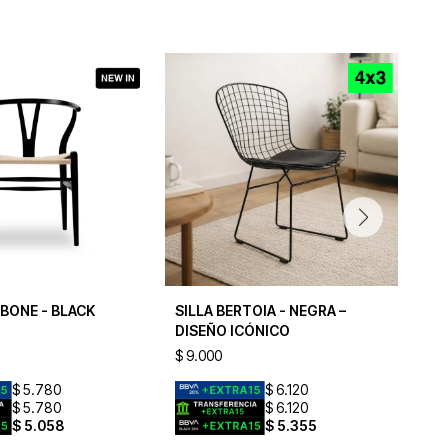
HBONE - BLACK
SILLA BERTOIA - NEGRA –
SI
DISEÑO ICÓNICO
$
9.000
$
9
$
5.780
$
6.120
$
5.780
$
6.120
$
5.058
$
5.355