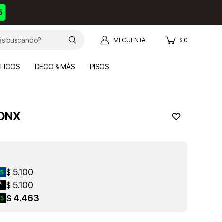
$
0
TICOS
DECO & MÁS
PISOS
RONX
5.100
$
5.100
$
4.463
$