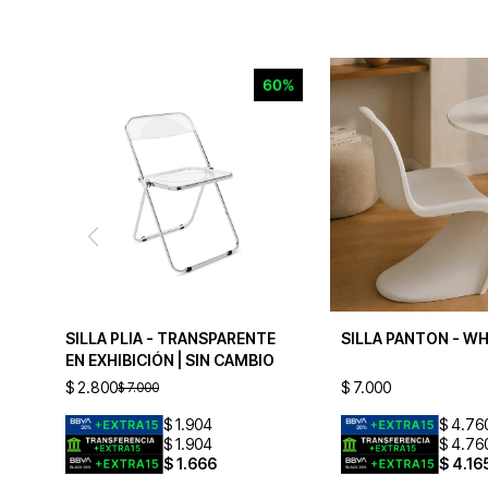
SILLA PLIA - TRANSPARENTE
SILLA PANTON - WH
EN EXHIBICIÓN | SIN CAMBIO
$
2.800
$
7.000
$
7.000
$
1.904
$
4.76
$
1.904
$
4.76
$
1.666
$
4.16