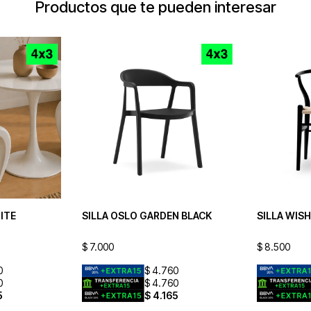
Productos que te pueden interesar
ITE
SILLA OSLO GARDEN BLACK
SILLA WIS
$
7.000
$
8.500
0
$
4.760
0
$
4.760
5
$
4.165