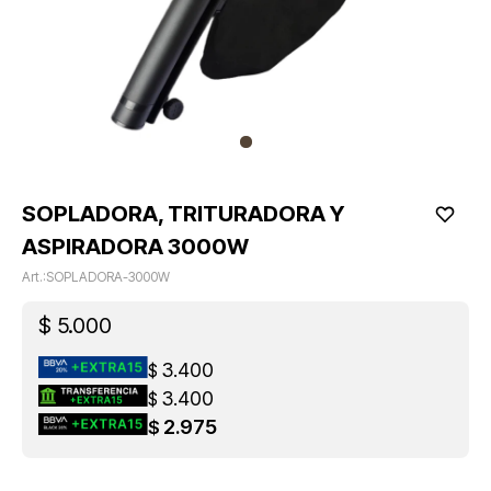
SOPLADORA, TRITURADORA Y
ASPIRADORA 3000W
SOPLADORA-3000W
$
5.000
3.400
$
3.400
$
2.975
$