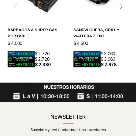
BARBACOA A SUPER GAS
SANDWICHERA, GRILL Y
PORTABLE
WAFLERA 3 EN 1
$
4.000
$
4.500
$
2.720
$
3.060
$
2.720
$
3.060
$
2.380
$
2.678
NEWSLETTER
¡Suscribite y recibí todas nuestras novedades!