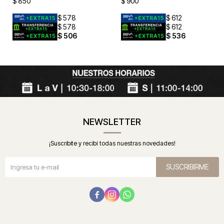
$
850
$
900
$
578
$
612
$
578
$
612
$
506
$
536
NEWSLETTER
¡Suscribite y recibí todas nuestras novedades!
SUSCRIBIRME


