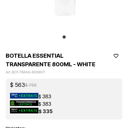
BOTELLA ESSENTIAL
TRANSPARENTE 800ML - WHITE
BOT-TRANS-800WHT
$
563
$
750
383
$
383
$
335
$