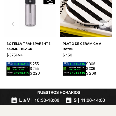
BOTELLA TRANSPARENTE
PLATO DE CERÁMICA A
550ML - BLACK
RAYAS
$
375
$
450
$
500
$
255
$
306
$
255
$
306
$
223
$
268