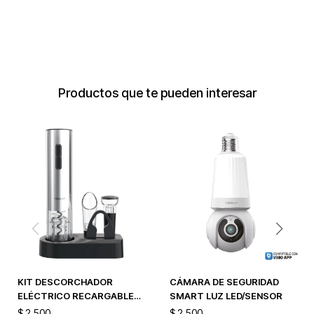
Productos que te pueden interesar
KIT DESCORCHADOR
CÁMARA DE SEGURIDAD
ELÉCTRICO RECARGABLE
SMART LUZ LED/SENSOR
TOTAL INOX
$
2.500
$
2.500