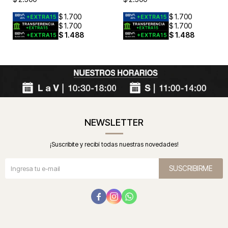
$
1.700
$
1.700
$
1.700
$
1.700
$
1.488
$
1.488
NEWSLETTER
¡Suscribite y recibí todas nuestras novedades!
SUSCRIBIRME


