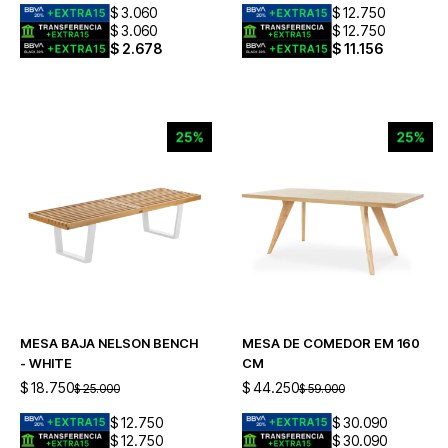
$
3.060
$
12.750
$
3.060
$
12.750
$
2.678
$
11.156
MESA BAJA NELSON BENCH
MESA DE COMEDOR EM 160
- WHITE
CM
$
18.750
$
44.250
$
25.000
$
59.000
$
12.750
$
30.090
$
12.750
$
30.090