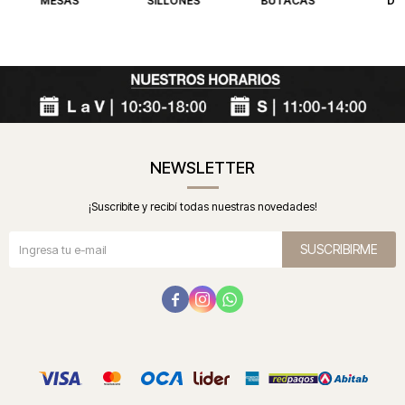
MESAS
SILLONES
BUTACAS
DE
NEWSLETTER
¡Suscribite y recibí todas nuestras novedades!
SUSCRIBIRME


