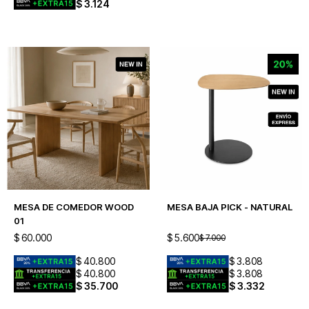
$
3.124
MESA DE COMEDOR WOOD
MESA BAJA PICK - NATURAL
01
$
60.000
$
5.600
$
7.000
$
40.800
$
3.808
$
40.800
$
3.808
$
35.700
$
3.332