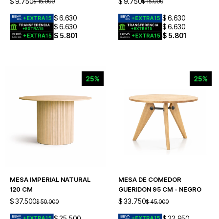
$
9.750
$
9.750
$
15.000
$
15.000
$
6.630
$
6.630
$
6.630
$
6.630
$
5.801
$
5.801
MESA IMPERIAL NATURAL
MESA DE COMEDOR
120 CM
GUERIDON 95 CM - NEGRO
$
37.500
$
33.750
$
50.000
$
45.000
$
25.500
$
22.950