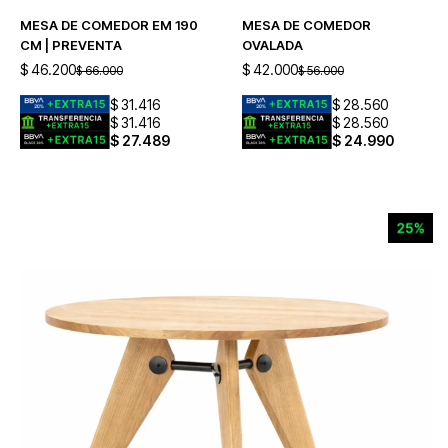
MESA DE COMEDOR EM 190
MESA DE COMEDOR
CM | PREVENTA
OVALADA
$
46.200
$
42.000
$
66.000
$
56.000
$
31.416
$
28.560
$
31.416
$
28.560
$
27.489
$
24.990