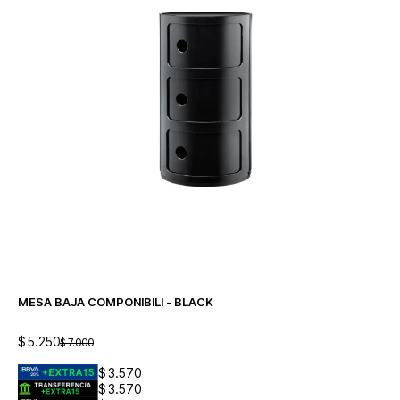
MESA BAJA COMPONIBILI - BLACK
$
5.250
$
7.000
$
3.570
$
3.570