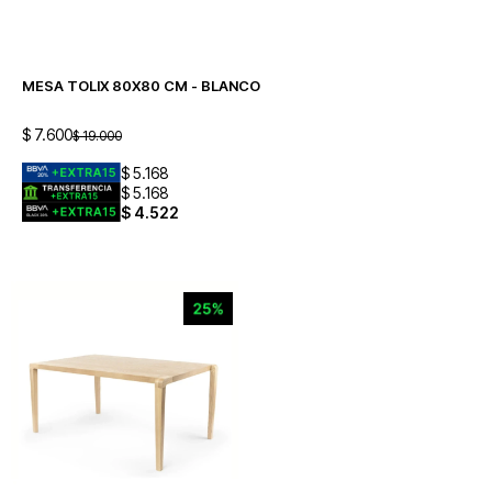
MESA TOLIX 80X80 CM - BLANCO
$
7.600
$
19.000
$
5.168
$
5.168
$
4.522