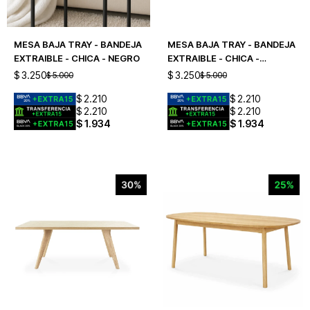
MESA BAJA TRAY - BANDEJA
MESA BAJA TRAY - BANDEJA
EXTRAIBLE - CHICA - NEGRO
EXTRAIBLE - CHICA -
CAPUCHINO
$
3.250
$
3.250
$
5.000
$
5.000
$
2.210
$
2.210
$
2.210
$
2.210
$
1.934
$
1.934