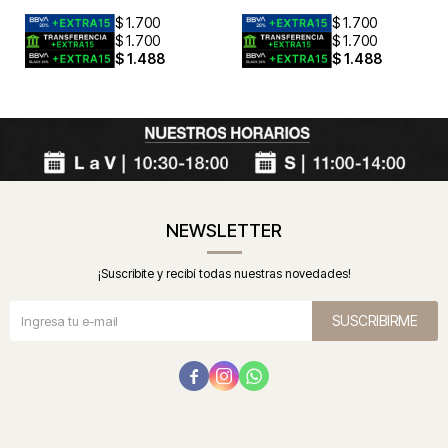
$
1.700
$
1.700
$
1.700
$
1.700
$
1.488
$
1.488
NEWSLETTER
¡Suscribite y recibí todas nuestras novedades!
SUSCRIBIRME


