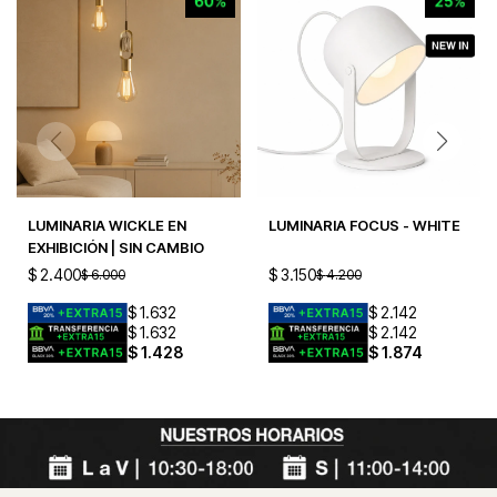
LUMINARIA WICKLE EN
LUMINARIA FOCUS - WHITE
EXHIBICIÓN | SIN CAMBIO
$
2.400
$
3.150
$
6.000
$
4.200
$
1.632
$
2.142
$
1.632
$
2.142
$
1.428
$
1.874