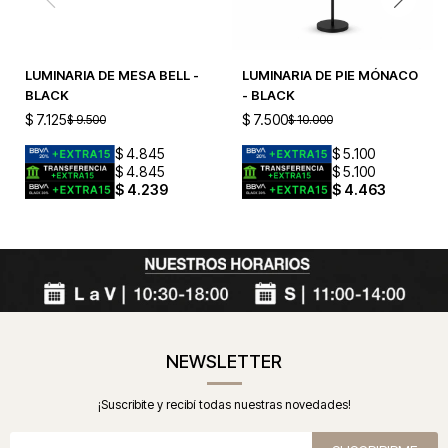
LUMINARIA DE MESA BELL -
LUMINARIA DE PIE MÓNACO
BLACK
- BLACK
$
7.125
$
7.500
$
9.500
$
10.000
$
4.845
$
5.100
$
4.845
$
5.100
$
4.239
$
4.463
NEWSLETTER
¡Suscribite y recibí todas nuestras novedades!