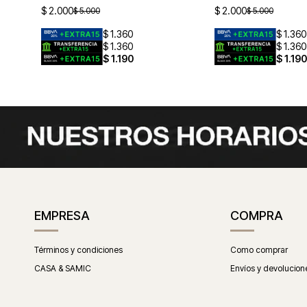
$
2.000
$
2.000
$
5.000
$
5.000
$
1.360
$
1.360
$
1.360
$
1.360
$
1.190
$
1.190
EMPRESA
COMPRA
Términos y condiciones
Como comprar
CASA & SAMIC
Envíos y devolucion