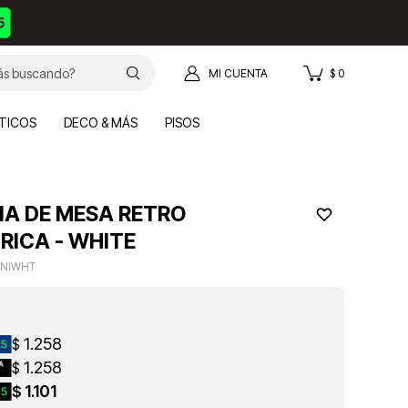
$
0
TICOS
DECO & MÁS
PISOS
IA DE MESA RETRO
RICA - WHITE
INIWHT
1.258
$
1.258
$
1.101
$