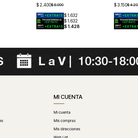
$
2.400
$
3.150
$
6.000
$
4.20
$
1.632
$
1.632
$
1.428
MI CUENTA
Mi cuenta
es
Mis compras
Mis direcciones
Wish List