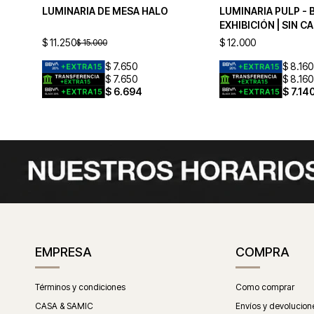
LUMINARIA DE MESA HALO
LUMINARIA PULP - 
EXHIBICIÓN | SIN C
$
11.250
$
12.000
$
15.000
$
7.650
$
8.160
$
7.650
$
8.160
$
6.694
$
7.14
EMPRESA
COMPRA
Términos y condiciones
Como comprar
CASA & SAMIC
Envíos y devolucion