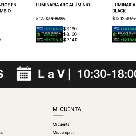
BEIGE EN
LUMINARIA ARC ALUMINIO
LUMINARIA 
AMBIO
BLACK
$
12.000
$
13.125
$
16.000
$
17.
$
8.160
$
8.160
0
$
7.140
MI CUENTA
Mi cuenta
es
Mis compras