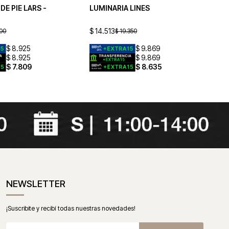
DE PIE LARS -
LUMINARIA LINES
LU
$
14.513
$
1
500
$
19.350
$
8.925
$
9.869
$
8.925
$
9.869
$
7.809
$
8.635
NEWSLETTER
¡Suscribite y recibí todas nuestras novedades!