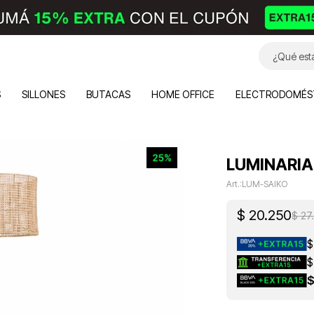
S
SILLONES
BUTACAS
HOME OFFICE
ELECTRODOMÉS
LUMINARIA 
LUM-SAIKO
$
20.250
$
27
$
$