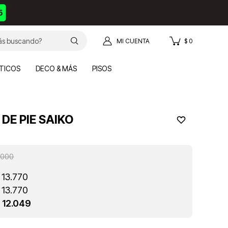
$
0
TICOS
DECO & MÁS
PISOS
DE PIE SAIKO
.000
13.770
13.770
12.049
$