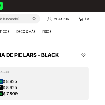
$
0
TICOS
DECO & MÁS
PISOS
A DE PIE LARS - BLACK
K
17.500
8.925
$
8.925
$
7.809
$