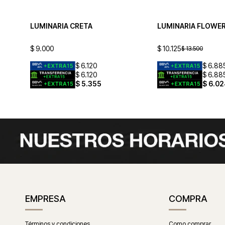
LUMINARIA CRETA
LUMINARIA FLOWE
$
9.000
$
10.125
$
13.500
$
6.120
$
6.88
$
6.120
$
6.88
$
5.355
$
6.02
EMPRESA
COMPRA
Términos y condiciones
Como comprar