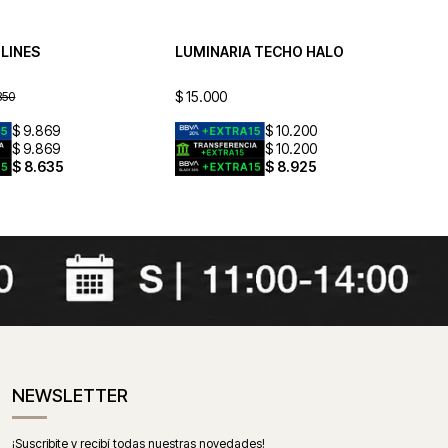
 LINES
LUMINARIA TECHO HALO
LU
$
15.000
$
2
350
$
9.869
$
10.200
$
9.869
$
10.200
$
8.635
$
8.925
NEWSLETTER
¡Suscribite y recibí todas nuestras novedades!