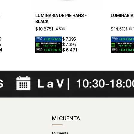
R
LUMINARIA DE PIE HANS -
LUMINARIA
BLACK
$
10.875
$
14.513
$
14.500
$
19.
5
$
7.395
5
$
7.395
4
$
6.471
MI CUENTA
Mi cuenta