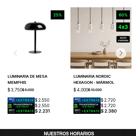
LUMINARIA DE MESA
LUMINARIA NORDIC
MEMPHIS
HEXAGON - MÁRMOL
$
3.750
$
4.000
$
5.000
$
10.000
$
2.550
$
2.720
$
2.550
$
2.720
$
2.231
$
2.380