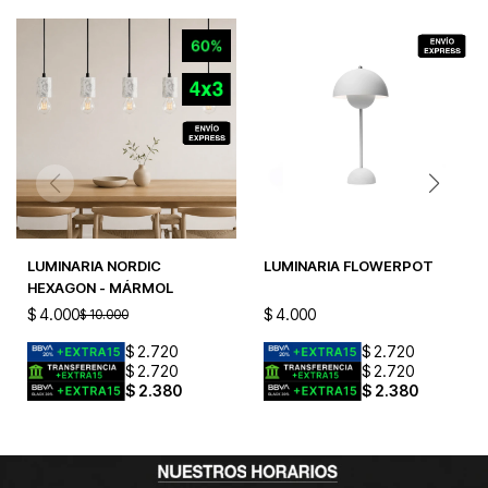
LUMINARIA NORDIC
LUMINARIA FLOWERPOT
HEXAGON - MÁRMOL
$
4.000
$
4.000
$
10.000
$
2.720
$
2.720
$
2.720
$
2.720
$
2.380
$
2.380