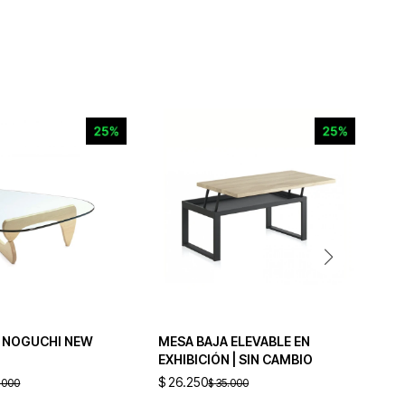
 NOGUCHI NEW
MESA BAJA ELEVABLE EN
ME
EXHIBICIÓN | SIN CAMBIO
$
26.250
$
3
.000
$
35.000