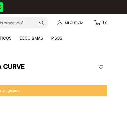
$
0
TICOS
DECO & MÁS
PISOS
A CURVE
está agotado.