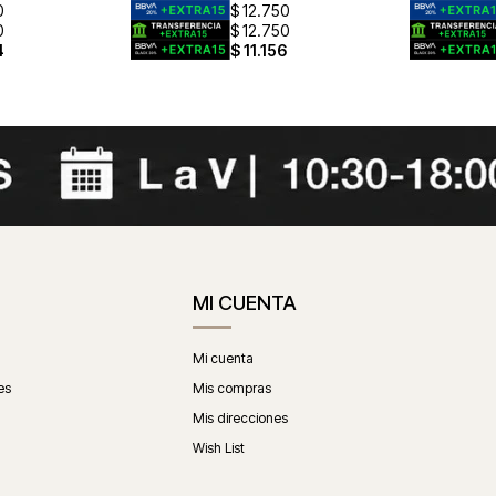
0
$
12.750
0
$
12.750
4
$
11.156
MI CUENTA
Mi cuenta
es
Mis compras
Mis direcciones
Wish List