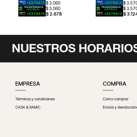
$
3.060
$
3.57
$
3.060
$
3.57
$
2.678
$
3.12
EMPRESA
COMPRA
Términos y condiciones
Como comprar
CASA & SAMIC
Envíos y devolucion