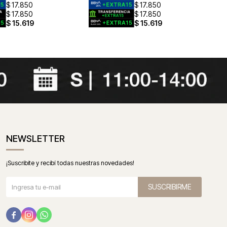
$
17.850
$
17.850
$
17.850
$
17.850
$
15.619
$
15.619
NEWSLETTER
¡Suscribite y recibí todas nuestras novedades!
SUSCRIBIRME


