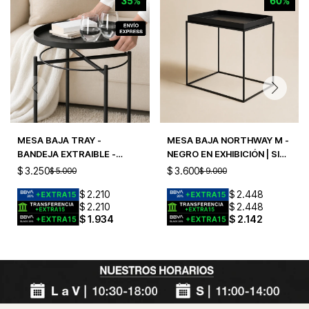
MESA BAJA TRAY -
MESA BAJA NORTHWAY M -
BANDEJA EXTRAIBLE -
NEGRO EN EXHIBICIÓN | SIN
CHICA - NEGRO
CAMBIO
$
3.250
$
3.600
$
5.000
$
9.000
$
2.210
$
2.448
$
2.210
$
2.448
$
1.934
$
2.142