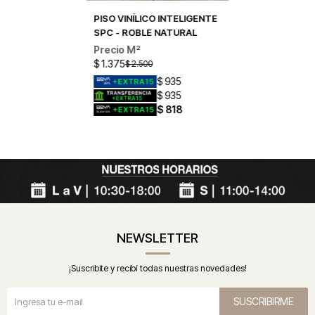
PISO VINÍLICO INTELIGENTE
SPC - ROBLE NATURAL
$
1.375
$
2.500
$
935
$
935
$
818
NEWSLETTER
¡Suscribite y recibí todas nuestras novedades!
SUSCRIBIRME