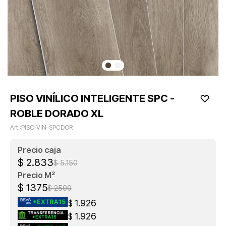
PISO VINÍLICO INTELIGENTE SPC -
ROBLE DORADO XL
PISO-VIN-SPCDOR
$
2.833
$
5.150
$
1375
$
2500
1.926
$
1.926
$