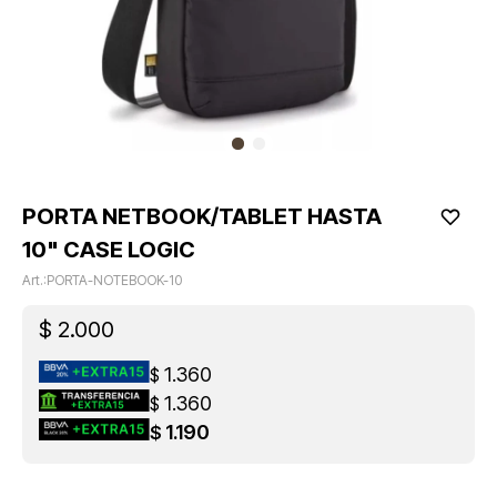
PORTA NETBOOK/TABLET HASTA
10" CASE LOGIC
PORTA-NOTEBOOK-10
$
2.000
1.360
$
1.360
$
1.190
$