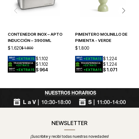
CONTENEDOR INOX – APTO
PIMENTERO MOLINILLO DE
INDUCCIÓN – 3900ML
PIMIENTA - VERDE
$
1.620
$
1.800
$
1.800
$
1.102
$
1.224
$
1.102
$
1.224
$
964
$
1.071
NEWSLETTER
¡Suscribite y recibí todas nuestras novedades!