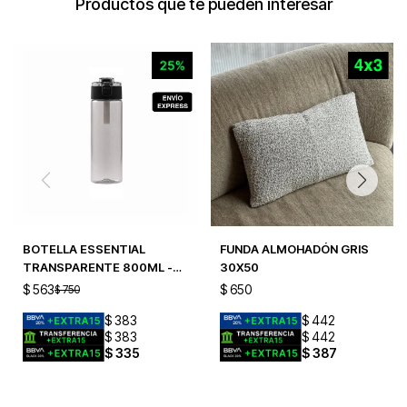
Productos que te pueden interesar
BOTELLA ESSENTIAL
FUNDA ALMOHADÓN GRIS
TRANSPARENTE 800ML -
30X50
BLACK
$
563
$
650
$
750
$
383
$
442
$
383
$
442
$
335
$
387