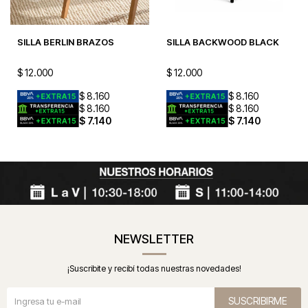
SILLA BERLIN BRAZOS
SILLA BACKWOOD BLACK
$
12.000
$
12.000
$
8.160
$
8.160
$
8.160
$
8.160
$
7.140
$
7.140
NEWSLETTER
¡Suscribite y recibí todas nuestras novedades!
SUSCRIBIRME