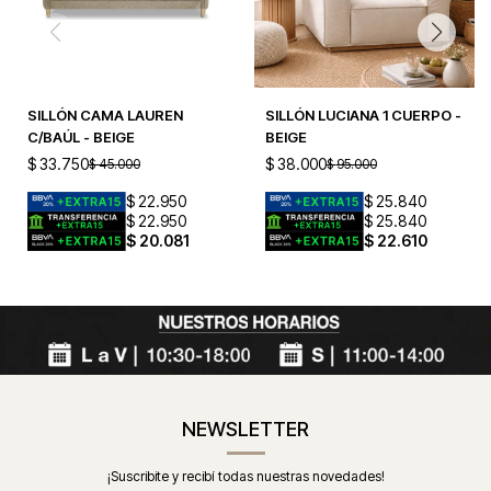
SILLÓN CAMA LAUREN
SILLÓN LUCIANA 1 CUERPO -
C/BAÚL - BEIGE
BEIGE
$
33.750
$
38.000
$
45.000
$
95.000
$
22.950
$
25.840
$
22.950
$
25.840
$
20.081
$
22.610
NEWSLETTER
¡Suscribite y recibí todas nuestras novedades!