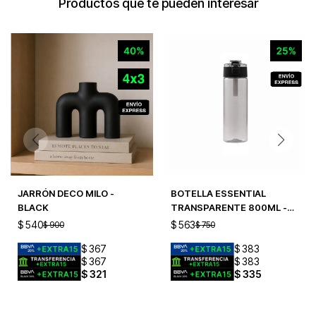
Productos que te pueden interesar
JARRÓN DECO MILO -
BOTELLA ESSENTIAL
BLACK
TRANSPARENTE 800ML -
BLACK
$
540
$
563
$
900
$
750
$
367
$
383
$
367
$
383
$
321
$
335