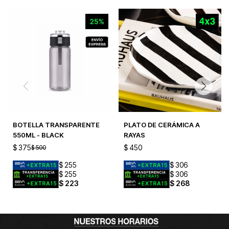
BOTELLA TRANSPARENTE
PLATO DE CERÁMICA A
550ML - BLACK
RAYAS
$
375
$
450
$
500
$
255
$
306
$
255
$
306
$
223
$
268