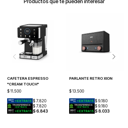
Productos que te pueden interesar
CAFETERA ESPRESSO
PARLANTE RETRO XION
"CREAM TOUCH"
$
11.500
$
13.500
$
7.820
$
9.180
$
7.820
$
9.180
$
6.843
$
8.033