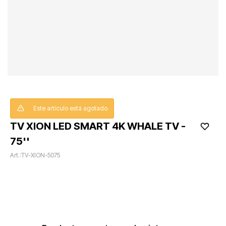
Este artículo está agotado.
TV XION LED SMART 4K WHALE TV -
75''
TV-XION-5075