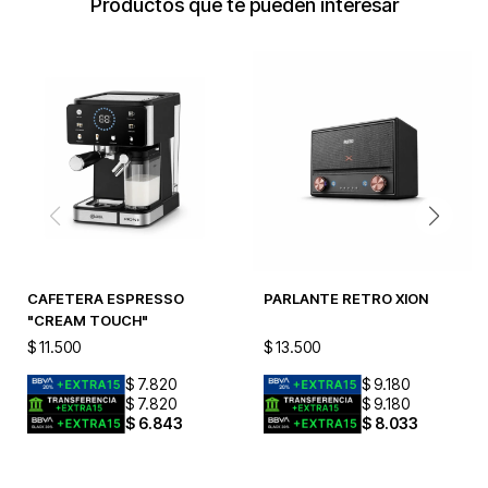
Productos que te pueden interesar
CAFETERA ESPRESSO
PARLANTE RETRO XION
"CREAM TOUCH"
$
11.500
$
13.500
$
7.820
$
9.180
$
7.820
$
9.180
$
6.843
$
8.033