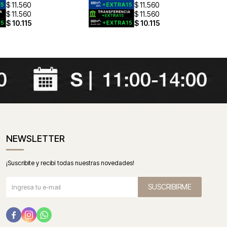
$
11.560
$
11.560
$
11.560
$
11.560
$
10.115
$
10.115
NEWSLETTER
¡Suscribite y recibí todas nuestras novedades!
SUSCRIBIRME


