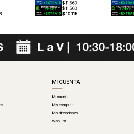
$
11.560
$
11.560
3
$
10.115
MI CUENTA
Mi cuenta
es
Mis compras
Mis direcciones
Wish List