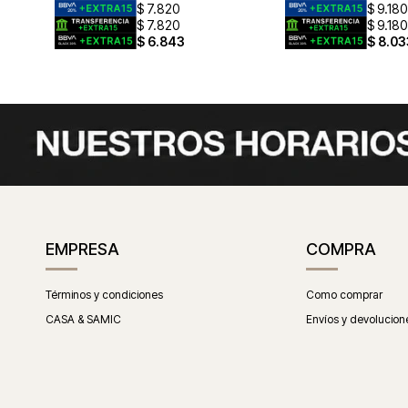
$
7.820
$
9.180
$
7.820
$
9.180
$
6.843
$
8.03
EMPRESA
COMPRA
Términos y condiciones
Como comprar
CASA & SAMIC
Envíos y devolucion