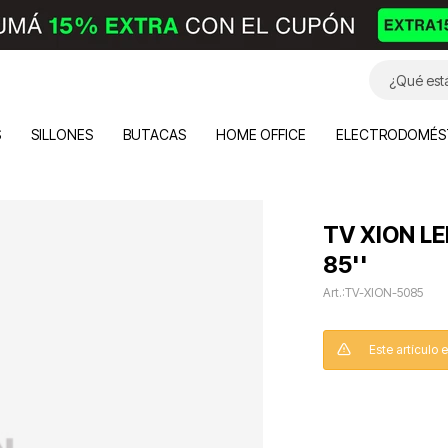
S
SILLONES
BUTACAS
HOME OFFICE
ELECTRODOMÉS
TV XION L
85''
TV-XION-5085
Este artículo 