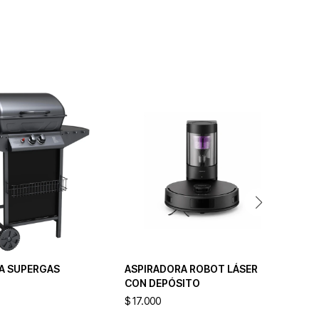
A SUPERGAS
ASPIRADORA ROBOT LÁSER
VE
CON DEPÓSITO
$
17.000
$
1