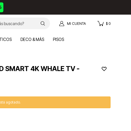
$
0
TICOS
DECO & MÁS
PISOS
ED SMART 4K WHALE TV -
está agotado.