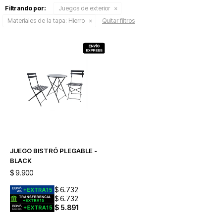
Filtrando por:
Juegos de exterior
Materiales de la tapa:
Hierro
Quitar filtros
JUEGO BISTRÓ PLEGABLE -
BLACK
$
9.900
$
6.732
$
6.732
$
5.891