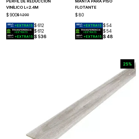
PERFIL DE REDUCCIÓN
MANTA PARA PISO
VINÍLICO L=2.4M
FLOTANTE
$
900
$
80
$
1.200
$
612
$
54
$
612
$
54
$
536
$
48