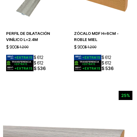
PERFIL DE DILATACIÓN
ZÓCALO MDF H=6CM -
VINÍLICO L=2.4M
ROBLE MIEL
$
900
$
900
$
1.200
$
1.200
$
612
$
612
$
612
$
612
$
536
$
536