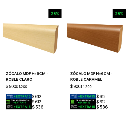
ZÓCALO MDF H=6CM -
ZÓCALO MDF H=6CM -
ROBLE CLARO
ROBLE CARAMEL
$
900
$
900
$
1.200
$
1.200
$
612
$
612
$
612
$
612
$
536
$
536