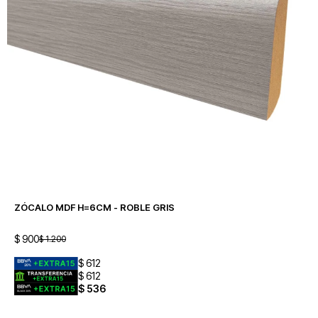
ZÓCALO MDF H=6CM - ROBLE GRIS
$
900
$
1.200
$
612
$
612
$
536