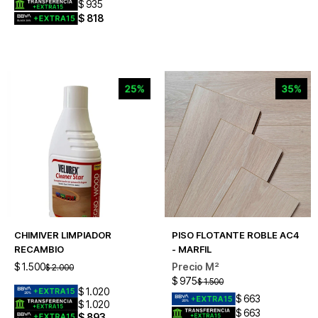
$
935
$
818
CHIMIVER LIMPIADOR
PISO FLOTANTE ROBLE AC4
RECAMBIO
- MARFIL
$
1.500
$
2.000
$
975
$
1.500
$
1.020
$
663
$
1.020
$
663
$
893