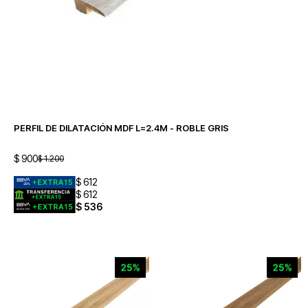
PERFIL DE DILATACIÓN MDF L=2.4M - ROBLE GRIS
$
900
$
1.200
$
612
$
612
$
536