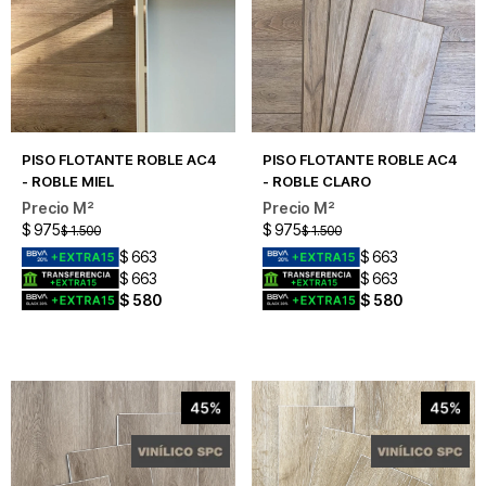
PISO FLOTANTE ROBLE AC4
PISO FLOTANTE ROBLE AC4
- ROBLE MIEL
- ROBLE CLARO
$
975
$
975
$
1.500
$
1.500
$
663
$
663
$
663
$
663
$
580
$
580