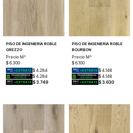
PISO DE INGENIERÍA ROBLE
PISO DE INGENIERÍA ROBLE
GREZZO
BOURBON
$
6.300
$
6.100
$
4.284
$
4.148
$
4.284
$
4.148
$
3.749
$
3.630