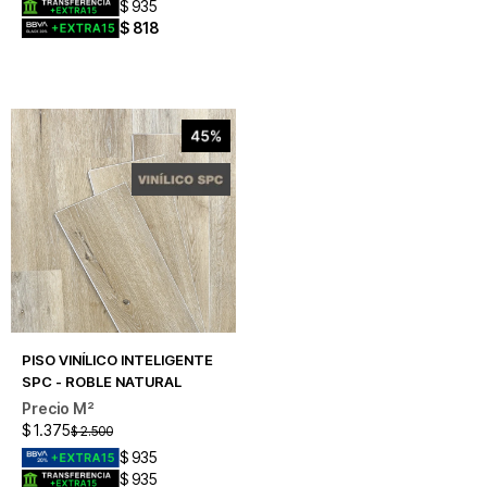
$
935
$
818
PISO VINÍLICO INTELIGENTE
SPC - ROBLE NATURAL
$
1.375
$
2.500
$
935
$
935