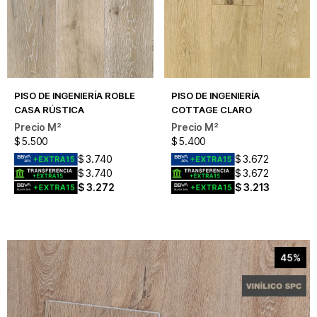
PISO DE INGENIERÍA ROBLE
PISO DE INGENIERÍA
CASA RÚSTICA
COTTAGE CLARO
$
5.500
$
5.400
$
3.740
$
3.672
$
3.740
$
3.672
$
3.272
$
3.213