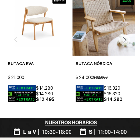
BUTACA EVA
BUTACA NÓRDICA
$
21.000
$
24.000
$
32.000
$
14.280
$
16.320
$
14.280
$
16.320
$
12.495
$
14.280