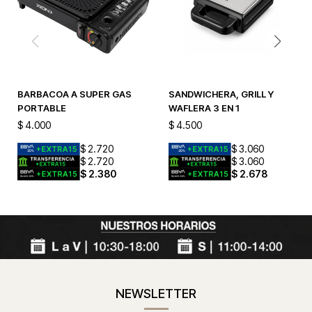
BARBACOA A SUPER GAS
SANDWICHERA, GRILL Y
PORTABLE
WAFLERA 3 EN 1
$
4.000
$
4.500
$
2.720
$
3.060
$
2.720
$
3.060
$
2.380
$
2.678
NEWSLETTER