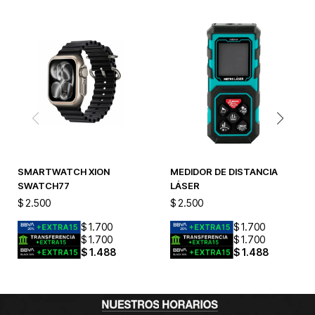
SMARTWATCH XION
MEDIDOR DE DISTANCIA
SWATCH77
LÁSER
$
2.500
$
2.500
$
1.700
$
1.700
$
1.700
$
1.700
$
1.488
$
1.488