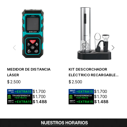
MEDIDOR DE DISTANCIA
KIT DESCORCHADOR
LÁSER
ELÉCTRICO RECARGABLE
TOTAL INOX
$
2.500
$
2.500
$
1.700
$
1.700
$
1.700
$
1.700
$
1.488
$
1.488