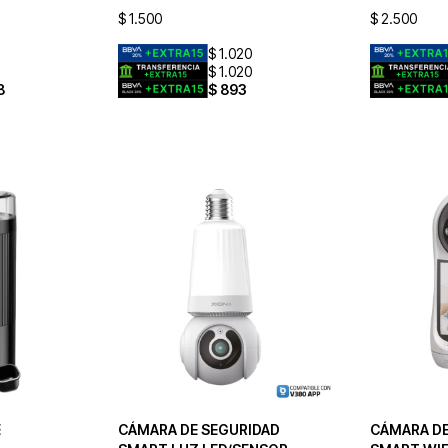
$
1.500
$
2.500
$
1.020
$
1.020
8
$
893
É
CÁMARA DE SEGURIDAD
CÁMARA DE