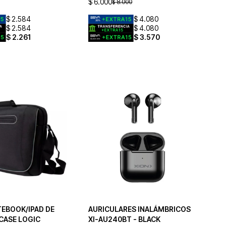
$
6.000
$
8.000
$
2.584
$
4.080
$
2.584
$
4.080
$
2.261
$
3.570
EBOOK/IPAD DE
AURICULARES INALÁMBRICOS
 CASE LOGIC
XI-AU240BT - BLACK