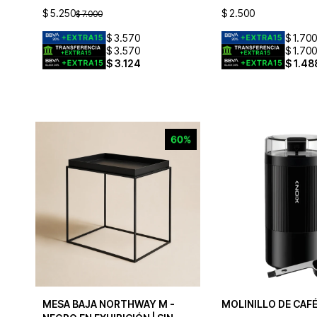
$
5.250
$
2.500
$
7.000
$
3.570
$
1.700
$
3.570
$
1.700
$
3.124
$
1.48
MESA BAJA NORTHWAY M -
MOLINILLO DE CAF