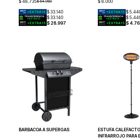
$
48.735
$
8.000
$
64.980
$
33.140
$
5.44
$
33.140
$
5.44
$
28.997
$
4.76
BARBACOA A SUPERGAS
ESTUFA CALEFACT
INFRARROJO PARA 