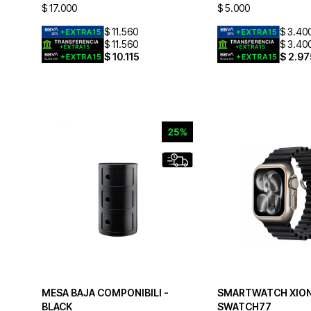
$
17.000
$
5.000
$
11.560
$
3.40
$
11.560
$
3.40
$
10.115
$
2.97
MESA BAJA COMPONIBILI -
SMARTWATCH XIO
BLACK
SWATCH77