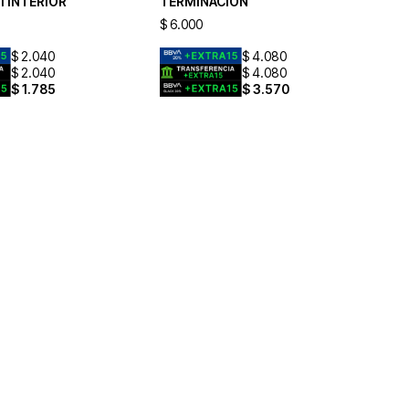
I INTERIOR
TERMINACIÓN
$
6.000
$
2.040
$
4.080
$
2.040
$
4.080
$
1.785
$
3.570