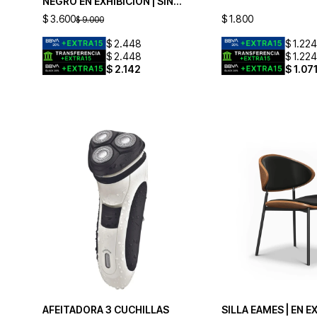
NEGRO EN EXHIBICIÓN | SIN
CAMBIO
$
3.600
$
1.800
$
9.000
$
2.448
$
1.224
$
2.448
$
1.224
$
2.142
$
1.07
AFEITADORA 3 CUCHILLAS
SILLA EAMES | EN E