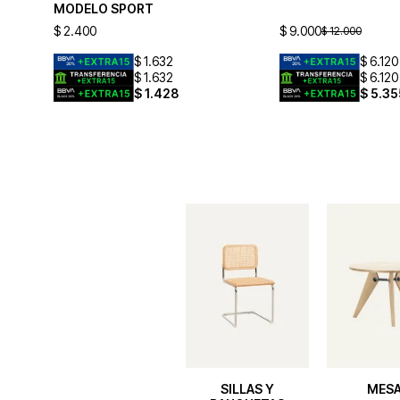
MODELO SPORT
$
2.400
$
9.000
$
12.000
$
1.632
$
6.120
$
1.632
$
6.120
$
1.428
$
5.35
SILLAS Y
MES