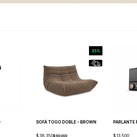
D
SOFÁ TOGO DOBLE - BROWN
PARLANTE 
$
38.350
$
13.500
$
59.000