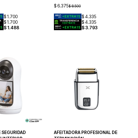
$
6.375
$
8.500
$
1.700
$
4.335
$
1.700
$
4.335
$
1.488
$
3.793
 SEGURIDAD
AFEITADORA PROFESIONAL DE