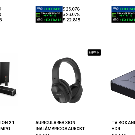
0
$
26.078
0
$
26.078
5
$
22.818
ION 2.1
AURICULARES XION
TV BOX AN
PMPO
INALÁMBRICOS AU50BT
HDR