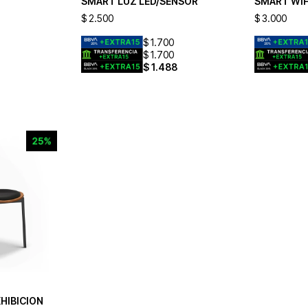
SMART LUZ LED/SENSOR
SMART WIF
$
2.500
$
3.000
$
1.700
$
1.700
1
$
1.488
XHIBICION