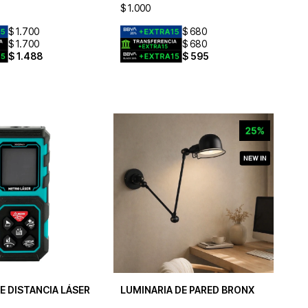
$
1.000
$
1.700
$
680
$
1.700
$
680
$
1.488
$
595
E DISTANCIA LÁSER
LUMINARIA DE PARED BRONX