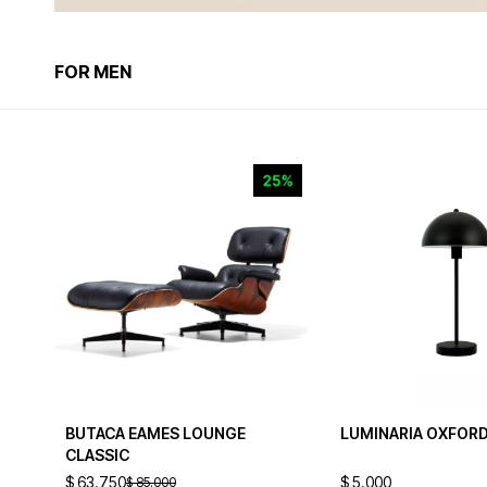
FOR MEN
BUTACA EAMES LOUNGE
LUMINARIA OXFOR
CLASSIC
$
63.750
$
5.000
$
85.000