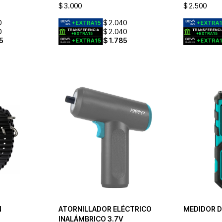
$
3.000
$
2.500
0
$
2.040
0
$
2.040
5
$
1.785
N
ATORNILLADOR ELÉCTRICO
MEDIDOR D
INALÁMBRICO 3.7V