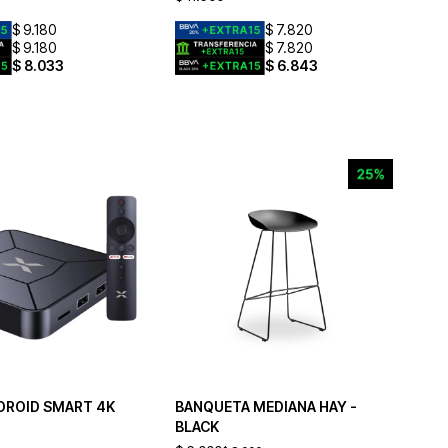
$
9.180
$
7.820
$
9.180
$
7.820
$
8.033
$
6.843
DROID SMART 4K
BANQUETA MEDIANA HAY -
BLACK