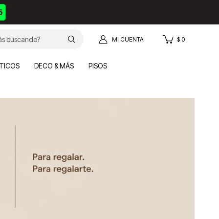
$
0
TICOS
DECO & MÁS
PISOS