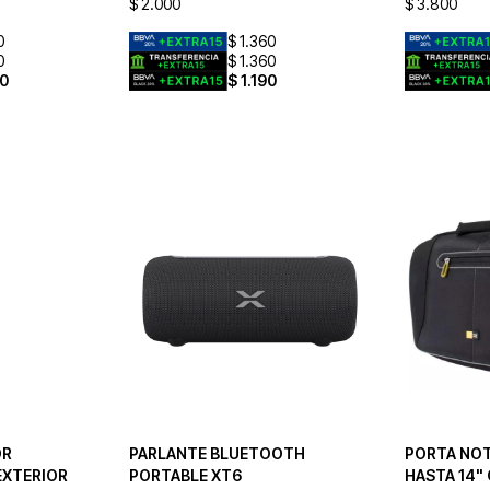
$
2.000
$
3.800
0
$
1.360
0
$
1.360
0
$
1.190
OR
PARLANTE BLUETOOTH
PORTA NOT
EXTERIOR
PORTABLE XT6
HASTA 14"