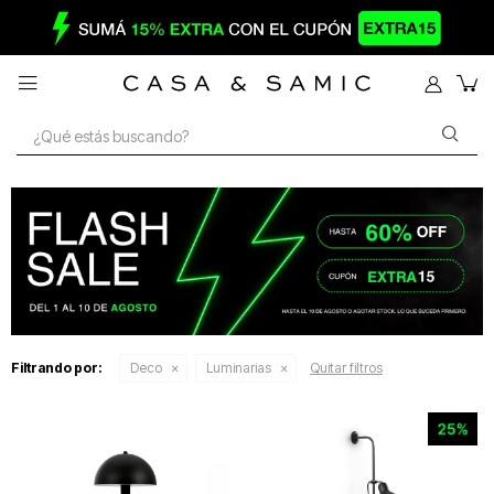

Filtrando por:
Deco
Luminarias
Quitar filtros