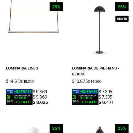
LUMINARIA LINES
LUMINARIA DE PIE HANS -
BLACK
$
14.513
$
10.875
$
19.350
$
14.500
$
9.869
$
7.395
$
9.869
$
7.395
$
8.635
$
6.471