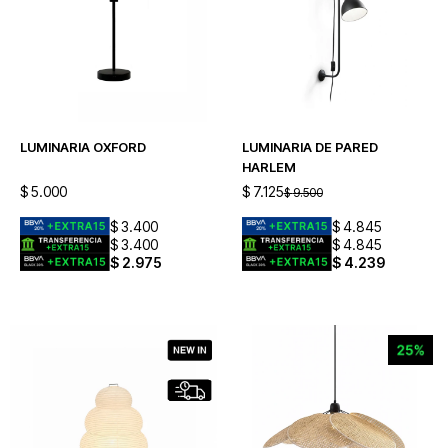
LUMINARIA OXFORD
LUMINARIA DE PARED
HARLEM
$
5.000
$
7.125
$
9.500
$
3.400
$
4.845
$
3.400
$
4.845
$
2.975
$
4.239