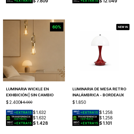
$
7.809
$
12.049
LUMINARIA WICKLE EN
LUMINARIA DE MESA RETRO
EXHIBICIÓN | SIN CAMBIO
INALÁMBRICA - BORDEAUX
$
2.400
$
1.850
$
6.000
$
1.632
$
1.258
$
1.632
$
1.258
$
1.428
$
1.101