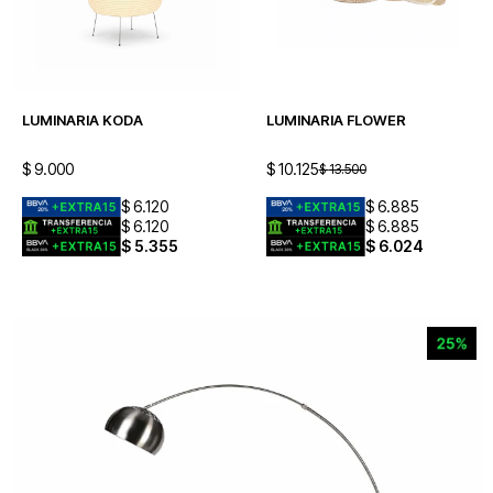
LUMINARIA KODA
LUMINARIA FLOWER
$
9.000
$
10.125
$
13.500
$
6.120
$
6.885
$
6.120
$
6.885
$
5.355
$
6.024