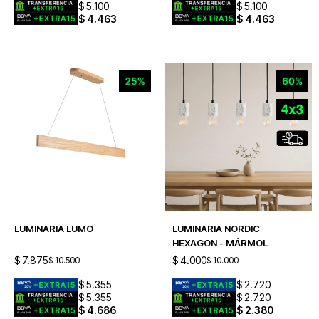
$
5.100
$
5.100
$
4.463
$
4.463
LUMINARIA LUMO
LUMINARIA NORDIC
HEXAGON - MÁRMOL
$
7.875
$
4.000
$
10.500
$
10.000
$
5.355
$
2.720
$
5.355
$
2.720
$
4.686
$
2.380