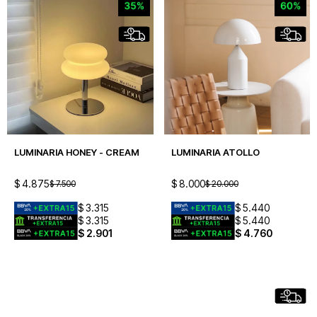
LUMINARIA HONEY - CREAM
LUMINARIA ATOLLO
$
4.875
$
8.000
$
7.500
$
20.000
$
3.315
$
5.440
$
3.315
$
5.440
$
2.901
$
4.760