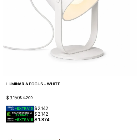
LUMINARIA FOCUS - WHITE
$
3.150
$
4.200
$
2.142
$
2.142
$
1.874