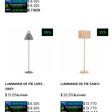
$
8.925
$
8.925
$
7.809
LUMINARIA DE PIE LARS -
LUMINARIA DE PIE SAIKO
GREY
$
13.125
$
20.250
$
17.500
$
27.000
$
8.925
$
13.770
$
8.925
$
13.770