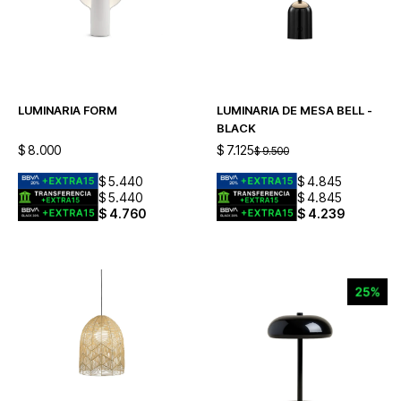
LUMINARIA FORM
LUMINARIA DE MESA BELL -
BLACK
$
8.000
$
7.125
$
9.500
$
5.440
$
4.845
$
5.440
$
4.845
$
4.760
$
4.239