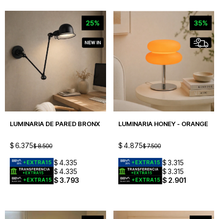
LUMINARIA DE PARED BRONX
LUMINARIA HONEY - ORANGE
$
6.375
$
4.875
$
8.500
$
7.500
$
4.335
$
3.315
$
4.335
$
3.315
$
3.793
$
2.901