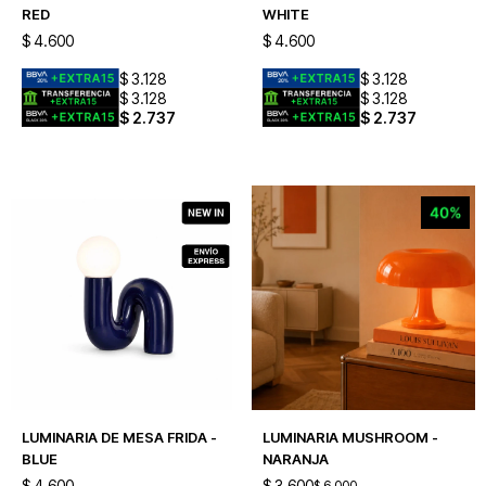
RED
WHITE
$
4.600
$
4.600
$
3.128
$
3.128
$
3.128
$
3.128
$
2.737
$
2.737
LUMINARIA DE MESA FRIDA -
LUMINARIA MUSHROOM -
BLUE
NARANJA
$
4.600
$
3.600
$
6.000