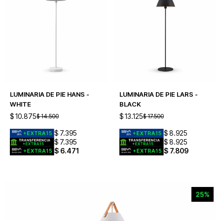
LUMINARIA DE PIE HANS -
LUMINARIA DE PIE LARS -
WHITE
BLACK
$
10.875
$
13.125
$
14.500
$
17.500
$
7.395
$
8.925
$
7.395
$
8.925
$
6.471
$
7.809