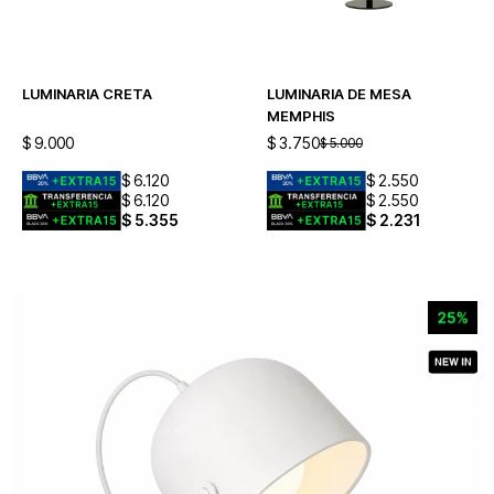
LUMINARIA CRETA
LUMINARIA DE MESA
MEMPHIS
$
9.000
$
3.750
$
5.000
$
6.120
$
2.550
$
6.120
$
2.550
$
5.355
$
2.231