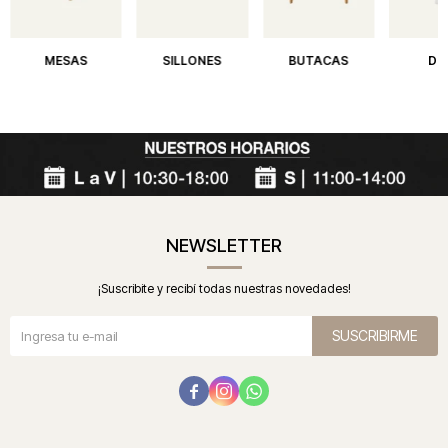
MESAS
SILLONES
BUTACAS
DE
NEWSLETTER
¡Suscribite y recibí todas nuestras novedades!
SUSCRIBIRME


