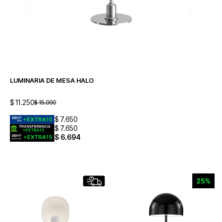
LUMINARIA DE MESA HALO
$
11.250
$
15.000
$
7.650
$
7.650
$
6.694