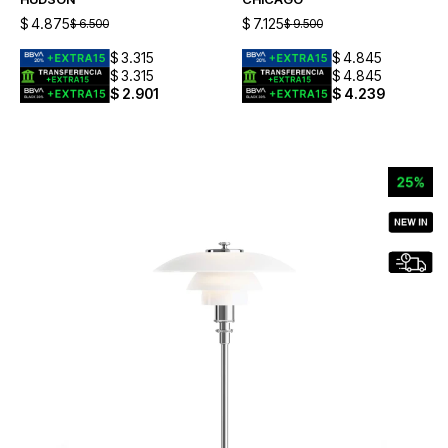
$
4.875
$
7.125
$
6.500
$
9.500
$
3.315
$
4.845
$
3.315
$
4.845
$
2.901
$
4.239