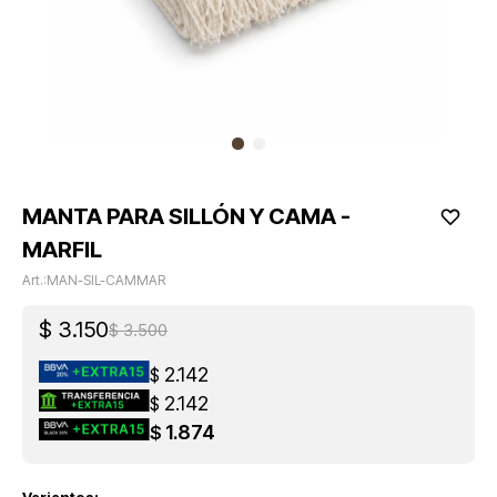
MANTA PARA SILLÓN Y CAMA -
MARFIL
MAN-SIL-CAMMAR
$
3.150
$
3.500
2.142
$
2.142
$
1.874
$