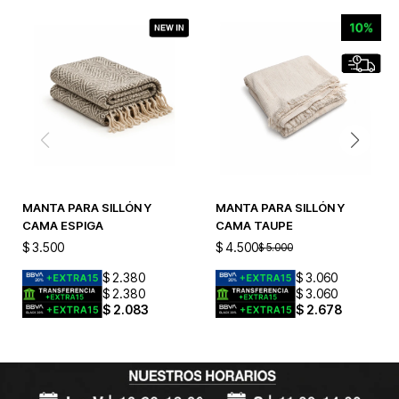
MANTA PARA SILLÓN Y
MANTA PARA SILLÓN Y
CAMA ESPIGA
CAMA TAUPE
$
3.500
$
4.500
$
5.000
$
2.380
$
3.060
$
2.380
$
3.060
$
2.083
$
2.678