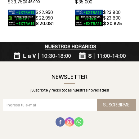
$
33.750
$
35.000
$
45.000
$
22.950
$
23.800
$
22.950
$
23.800
$
20.081
$
20.825
NEWSLETTER
¡Suscribite y recibí todas nuestras novedades!
SUSCRIBIRME


