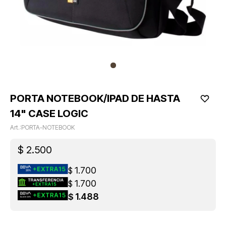
PORTA NOTEBOOK/IPAD DE HASTA
14" CASE LOGIC
PORTA-NOTEBOOK
$
2.500
1.700
$
1.700
$
1.488
$