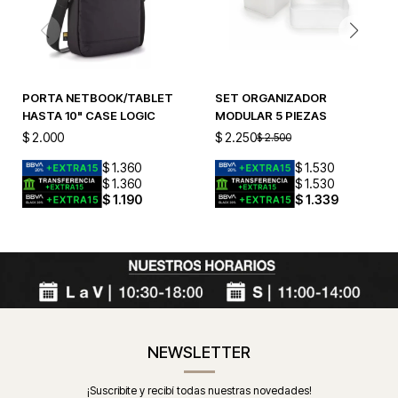
PORTA NETBOOK/TABLET
SET ORGANIZADOR
HASTA 10" CASE LOGIC
MODULAR 5 PIEZAS
$
2.000
$
2.250
$
2.500
$
1.360
$
1.530
$
1.360
$
1.530
$
1.190
$
1.339
NEWSLETTER
¡Suscribite y recibí todas nuestras novedades!