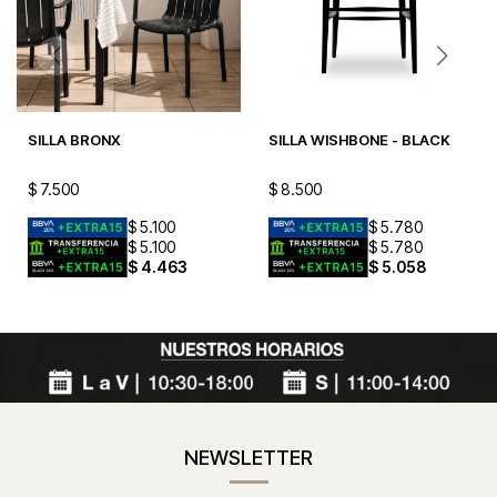
SILLA BRONX
SILLA WISHBONE - BLACK
$
7.500
$
8.500
$
5.100
$
5.780
$
5.100
$
5.780
$
4.463
$
5.058
NEWSLETTER