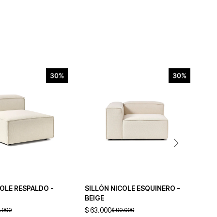
COLE RESPALDO -
SILLÓN NICOLE ESQUINERO -
SI
BEIGE
LO
$
63.000
$
7
.000
$
90.000