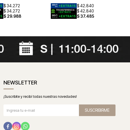
$
34.272
$
42.840
$
34.272
$
42.840
$
29.988
$
37.485
NEWSLETTER
¡Suscribite y recibí todas nuestras novedades!
SUSCRIBIRME


