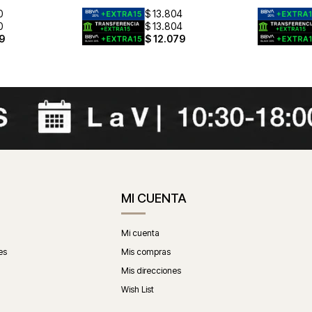
0
$
13.804
0
$
13.804
9
$
12.079
MI CUENTA
Mi cuenta
es
Mis compras
Mis direcciones
Wish List