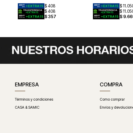
$
408
$
11.05
$
408
$
11.05
$
357
$
9.66
EMPRESA
COMPRA
Términos y condiciones
Como comprar
CASA & SAMIC
Envíos y devolucion