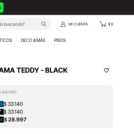
$
0
TICOS
DECO & MÁS
PISOS
CAMA TEDDY - BLACK
$
64.980
33.140
$
33.140
$
28.997
$