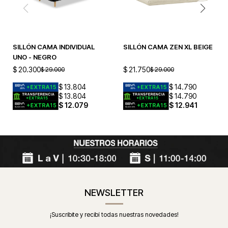
SILLÓN CAMA INDIVIDUAL
SILLÓN CAMA ZEN XL BEIGE
UNO - NEGRO
$
20.300
$
21.750
$
29.000
$
29.000
$
13.804
$
14.790
$
13.804
$
14.790
$
12.079
$
12.941
NEWSLETTER
¡Suscribite y recibí todas nuestras novedades!