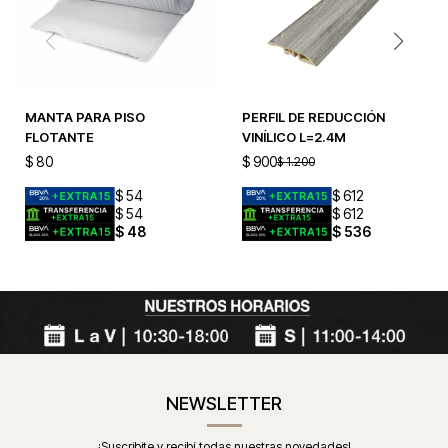
MANTA PARA PISO
PERFIL DE REDUCCIÓN
FLOTANTE
VINÍLICO L=2.4M
$
80
$
900
$
1.200
$
54
$
612
$
54
$
612
$
48
$
536
NEWSLETTER
¡Suscribite y recibí todas nuestras novedades!