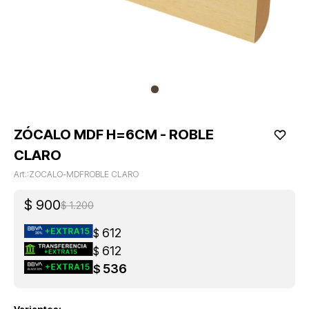
ZÓCALO MDF H=6CM - ROBLE
CLARO
ZOCALO-MDFROBLE CLARO
$
900
$
1.200
612
$
612
$
536
$